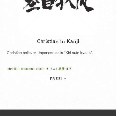
Christian in Kanji
Christian believer. Japanese calls “Kiri suto kyo to”.
christian
christmas
vector
キリスト教徒 漢字
SELECT LICENSE