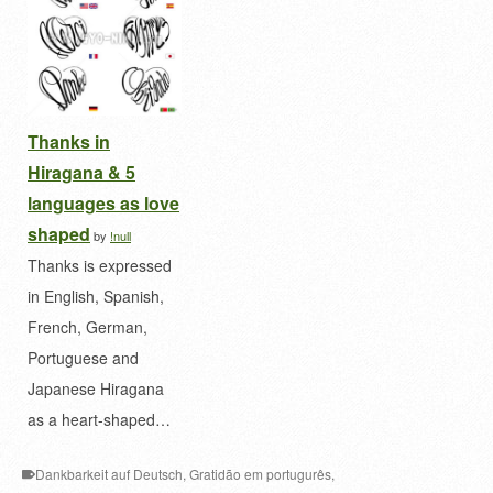
Thanks in
Hiragana & 5
languages as love
shaped
by
!null
Thanks is expressed
in English, Spanish,
French, German,
Portuguese and
Japanese Hiragana
as a heart-shaped…
Dankbarkeit auf Deutsch
,
Gratidão em portugurês
,