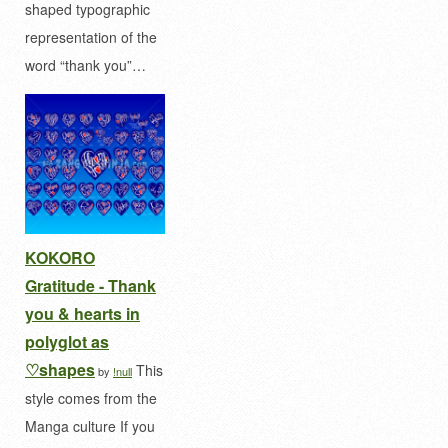
shaped typographic
representation of the
word “thank you”…
KOKORO
Gratitude - Thank
you & hearts in
polyglot as
♡shapes
This
by
!null
style comes from the
Manga culture If you