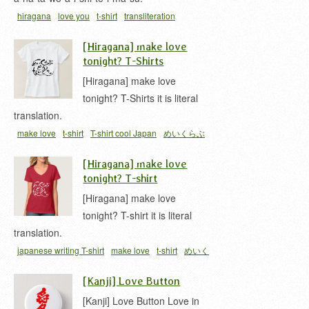
hiragana
love you
t-shirt
transliteration
[Hiragana] make love
tonight? T-Shirts
[Hiragana] make love
tonight? T-Shirts it is literal
translation.
make love
t-shirt
T-shirt cool Japan
めいくらぶ
とぅないと
[Hiragana] make love
tonight? T-shirt
[Hiragana] make love
tonight? T-shirt it is literal
translation.
japanese writing T-shirt
make love
t-shirt
めいく
らぶとぅないと
[Kanji] Love Button
[Kanji] Love Button Love in