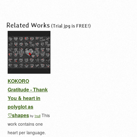
japanese
tshirt
ひらがな
平仮名
Related Works
(Trial jpg is FREE!)
KOKORO
Gratitude - Thank
You & heart in
polyglot as
♡shapes
This
by
!null
work contains one
heart per language.