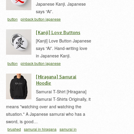
Japanese Kanji. Japanese
says “Ai”.
button
pinback button japanese
[Kanji] Love Buttons
[Kanji] Love Button Japanese
says “Ai”. Hand-writing love
in Japanese Kanji.
button
pinback button japanese
[Hiragana] Samurai
Hoodie
Samurai T-Shirt [Hiragana]
Samurai T-Shirts Originally, it
means "watching over and watching the
situation." A Japanese samurai who has a
sword, is good…
brushed
samurai in hiragana
samurai in