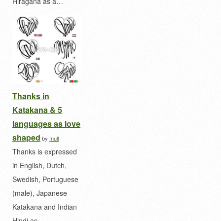
Hiragana as a…
Thanks in
Katakana & 5
languages as love
shaped
by
!null
Thanks is expressed
in English, Dutch,
Swedish, Portuguese
(male), Japanese
Katakana and Indian
Hindi as…