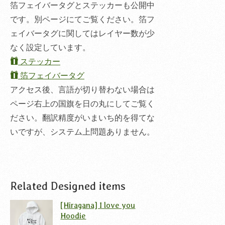
箔フェイバータグとステッカーも公開中
です。別ページにてご覧ください。箔フ
ェイバータグに関してはレイヤー数が少
なく設定しています。
ステッカー
箔フェイバータグ
アクセス後、言語が切り替わない場合は
ページ右上の国旗を日の丸にしてご覧く
ださい。翻訳精度がいまいち的を得てな
いですが、システム上問題ありません。
Related Designed items
[Hiragana] I love you
Hoodie