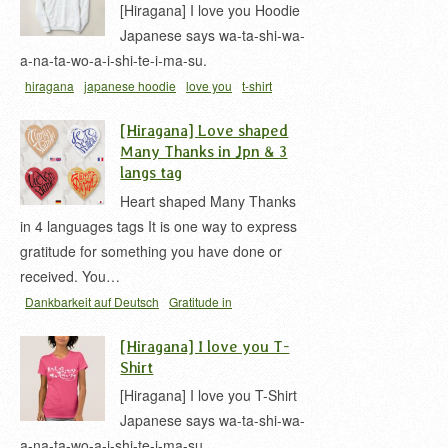
[Hiragana] I love you Hoodie
Japanese says wa-ta-shi-wa-
a-na-ta-wo-a-i-shi-te-i-ma-su.
hiragana
japanese hoodie
love you
t-shirt
[Hiragana] Love shaped
Many Thanks in Jpn & 3
langs tag
Heart shaped Many Thanks
in 4 languages tags It is one way to express
gratitude for something you have done or
received. You…
Dankbarkeit auf Deutsch
Gratitude in
hiragana
hiragana
La gratitude en français
thank
[Hiragana] I love you T-
you in japanese
thank you in multilingual
thanks
Shirt
card
[Hiragana] I love you T-Shirt
Japanese says wa-ta-shi-wa-
a-na-ta-wo-a-i-shi-te-i-ma-su.