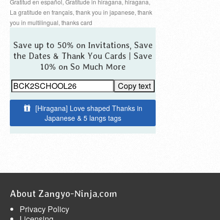
Gratitud en español
,
Gratitude in hiragana
,
hiragana
,
La gratitude en français
,
thank you in japanese
,
thank
you in multilingual
,
thanks card
Save up to 50% on Invitations, Save
the Dates & Thank You Cards | Save
10% on So Much More
Copy text
[Hiragana] Love shaped Thanks in
Japanese & 5 langs tags
About Zangyo-Ninja.com
Privacy Policy
Licensing